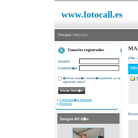
www.fotocall.es
Principal
/ MALAGA
MA
Usuarios registrados
(Hits:
Usuario:
Sub
Contrase�a:
�Iniciar sesi�n autom�ticamente en la
siguiente visita?
»
Contrase�a olvidada
»
Registro
Encont
Imagen del d�a