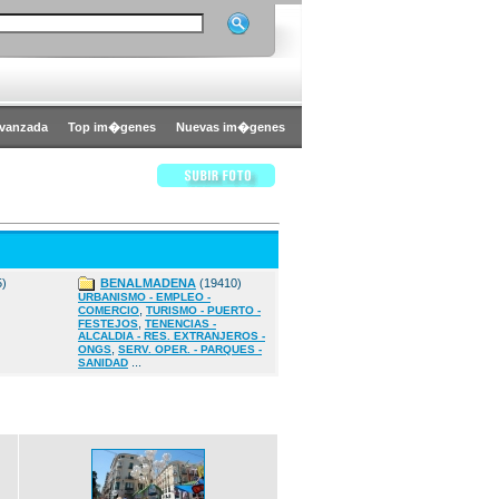
vanzada
Top im�genes
Nuevas im�genes
5)
BENALMADENA
(19410)
URBANISMO - EMPLEO -
,
COMERCIO
TURISMO - PUERTO -
,
FESTEJOS
TENENCIAS -
ALCALDIA - RES. EXTRANJEROS -
,
ONGS
SERV. OPER. - PARQUES -
...
SANIDAD