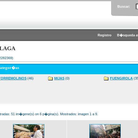
Buscar:
Registro
B�squeda a
LAGA
 2282369)
categor�as
TORREMOLINOS
(46)
MIJAS
(0)
FUENGIROLA
(3
radas: 51 im�gene(s) on 6 p�gina(s). Mostrados: imagen 1 a 9.