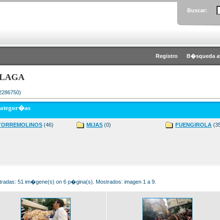
Buscar:
Registro
B�squeda a
LAGA
 2286750)
categor�as
TORREMOLINOS
(46)
MIJAS
(0)
FUENGIROLA
(3
radas: 51 im�gene(s) on 6 p�gina(s). Mostrados: imagen 1 a 9.