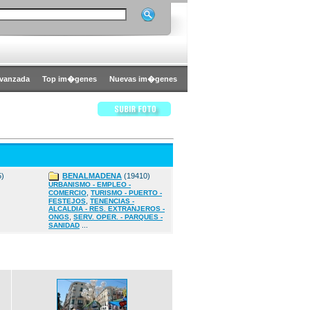
vanzada
Top im�genes
Nuevas im�genes
5)
BENALMADENA
(19410)
URBANISMO - EMPLEO -
,
COMERCIO
TURISMO - PUERTO -
,
FESTEJOS
TENENCIAS -
ALCALDIA - RES. EXTRANJEROS -
,
ONGS
SERV. OPER. - PARQUES -
...
SANIDAD