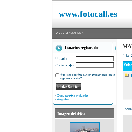
www.fotocall.es
Principal
/ MALAGA
MA
Usuarios registrados
(Hits:
Usuario:
Sub
Contrase�a:
�Iniciar sesi�n autom�ticamente en la
siguiente visita?
»
Contrase�a olvidada
»
Registro
Encont
Imagen del d�a