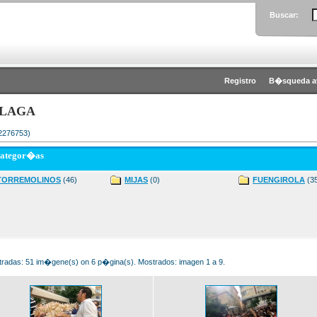
Buscar:
Registro
B�squeda a
LAGA
 2276753)
categor�as
TORREMOLINOS
(46)
MIJAS
(0)
FUENGIROLA
(3
radas: 51 im�gene(s) on 6 p�gina(s). Mostrados: imagen 1 a 9.