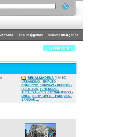
vanzada
Top im�genes
Nuevas im�genes
5)
BENALMADENA
(19410)
URBANISMO - EMPLEO -
,
COMERCIO
TURISMO - PUERTO -
,
FESTEJOS
TENENCIAS -
ALCALDIA - RES. EXTRANJEROS -
,
ONGS
SERV. OPER. - PARQUES -
...
SANIDAD