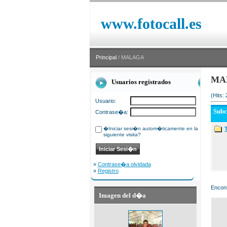
www.fotocall.es
Principal
/ MALAGA
MA
Usuarios registrados
(Hits:
Usuario:
Sub
Contrase�a:
�Iniciar sesi�n autom�ticamente en la
siguiente visita?
»
Contrase�a olvidada
»
Registro
Encont
Imagen del d�a