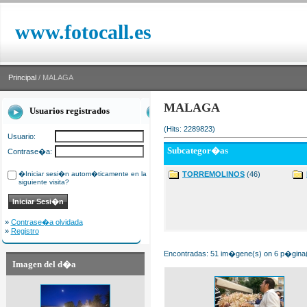
www.fotocall.es
Principal
/ MALAGA
MALAGA
Usuarios registrados
(Hits: 2289823)
Usuario:
Subcategor�as
Contrase�a:
�Iniciar sesi�n autom�ticamente en la
TORREMOLINOS
(46)
siguiente visita?
»
Contrase�a olvidada
»
Registro
Encontradas: 51 im�gene(s) on 6 p�gina(s
Imagen del d�a