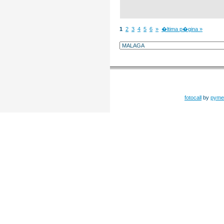
1
2
3
4
5
6
»
�ltima p�gina »
fotocall
by
pyme