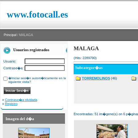
www.fotocall.es
Principal
/ MALAGA
MALAGA
Usuarios registrados
(Hits: 2289790)
Usuario:
Subcategor�as
Contrase�a:
�Iniciar sesi�n autom�ticamente en la
TORREMOLINOS
(46)
siguiente visita?
»
Contrase�a olvidada
»
Registro
Encontradas: 51 im�gene(s) on 6 p�gina(s
Imagen del d�a