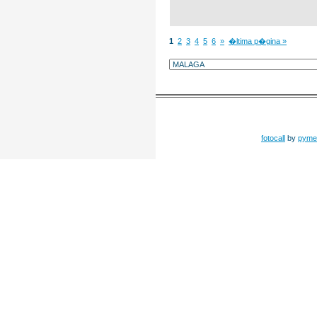
1
2
3
4
5
6
»
�ltima p�gina »
fotocall
by
pyme