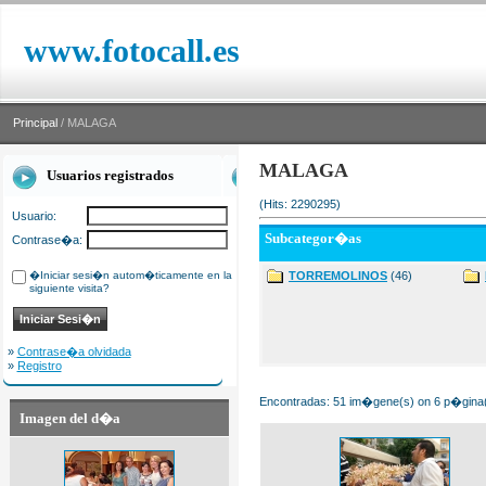
www.fotocall.es
Principal
/ MALAGA
MALAGA
Usuarios registrados
(Hits: 2290295)
Usuario:
Subcategor�as
Contrase�a:
�Iniciar sesi�n autom�ticamente en la
TORREMOLINOS
(46)
siguiente visita?
»
Contrase�a olvidada
»
Registro
Encontradas: 51 im�gene(s) on 6 p�gina(s
Imagen del d�a