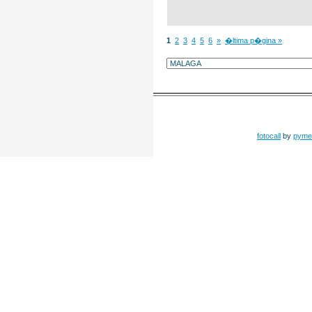
1
2
3
4
5
6
»
�ltima p�gina »
fotocall
by
pyme