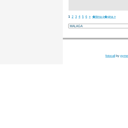
1
2
3
4
5
6
»
�ltima p�gina »
fotocall
by
pyme