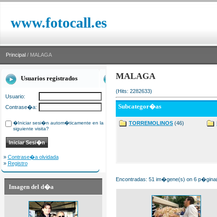
www.fotocall.es
Principal
/ MALAGA
MALAGA
Usuarios registrados
(Hits: 2282633)
Usuario:
Subcategor�as
Contrase�a:
�Iniciar sesi�n autom�ticamente en la
TORREMOLINOS
(46)
siguiente visita?
»
Contrase�a olvidada
»
Registro
Encontradas: 51 im�gene(s) on 6 p�gina(s
Imagen del d�a