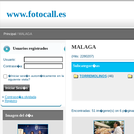
www.fotocall.es
Principal
/ MALAGA
MALAGA
Usuarios registrados
(Hits: 2280207)
Usuario:
Subcategor�as
Contrase�a:
�Iniciar sesi�n autom�ticamente en la
TORREMOLINOS
(46)
siguiente visita?
»
Contrase�a olvidada
»
Registro
Encontradas: 51 im�gene(s) on 6 p�gina(s
Imagen del d�a