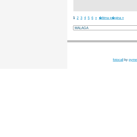
1
2
3
4
5
6
»
�ltima p�gina »
fotocall
by
pyme