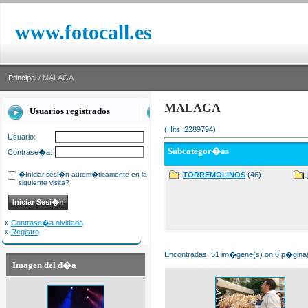
www.fotocall.es
Principal
/ MALAGA
MALAGA
Usuarios registrados
(Hits: 2289794)
Usuario:
Subcategor�as
Contrase�a:
�Iniciar sesi�n autom�ticamente en la
TORREMOLINOS
(46)
siguiente visita?
»
Contrase�a olvidada
»
Registro
Encontradas: 51 im�gene(s) on 6 p�gina(s
Imagen del d�a