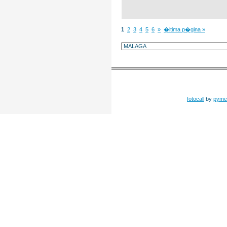
1
2
3
4
5
6
»
�ltima p�gina »
fotocall
by
pyme