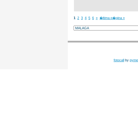
1
2
3
4
5
6
»
�ltima p�gina »
fotocall
by
pyme