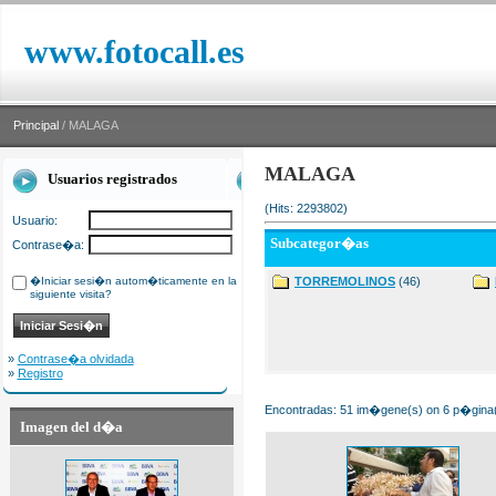
www.fotocall.es
Principal
/ MALAGA
MALAGA
Usuarios registrados
(Hits: 2293802)
Usuario:
Subcategor�as
Contrase�a:
�Iniciar sesi�n autom�ticamente en la
TORREMOLINOS
(46)
siguiente visita?
»
Contrase�a olvidada
»
Registro
Encontradas: 51 im�gene(s) on 6 p�gina(s
Imagen del d�a