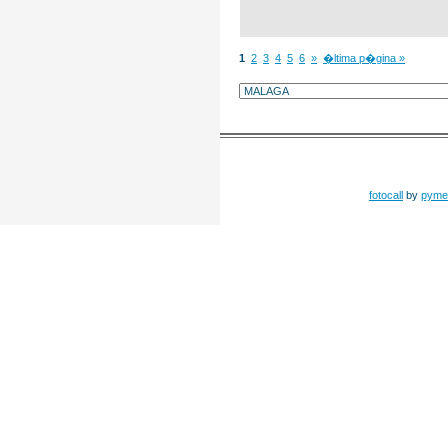
1
2
3
4
5
6
»
�ltima p�gina »
fotocall
by
pyme