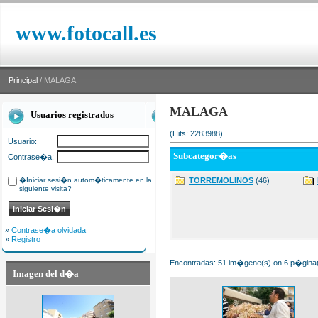
www.fotocall.es
Principal
/ MALAGA
MALAGA
Usuarios registrados
(Hits: 2283988)
Usuario:
Subcategor�as
Contrase�a:
�Iniciar sesi�n autom�ticamente en la
TORREMOLINOS
(46)
siguiente visita?
»
Contrase�a olvidada
»
Registro
Encontradas: 51 im�gene(s) on 6 p�gina(s
Imagen del d�a