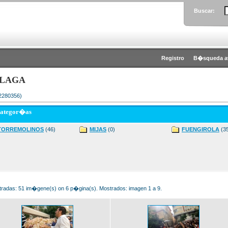
Buscar:
Registro
B�squeda a
LAGA
 2280356)
categor�as
TORREMOLINOS
(46)
MIJAS
(0)
FUENGIROLA
(3
radas: 51 im�gene(s) on 6 p�gina(s). Mostrados: imagen 1 a 9.