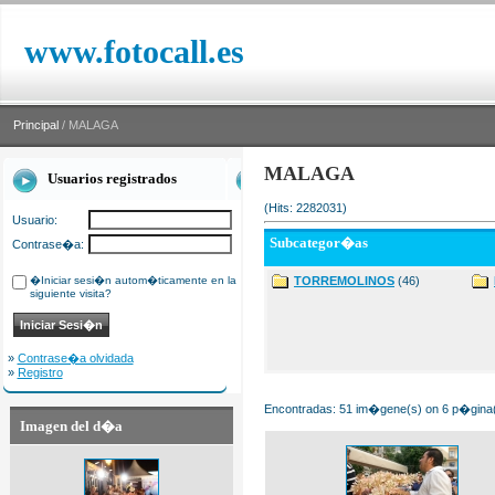
www.fotocall.es
Principal
/ MALAGA
MALAGA
Usuarios registrados
(Hits: 2282031)
Usuario:
Subcategor�as
Contrase�a:
�Iniciar sesi�n autom�ticamente en la
TORREMOLINOS
(46)
siguiente visita?
»
Contrase�a olvidada
»
Registro
Encontradas: 51 im�gene(s) on 6 p�gina(s
Imagen del d�a