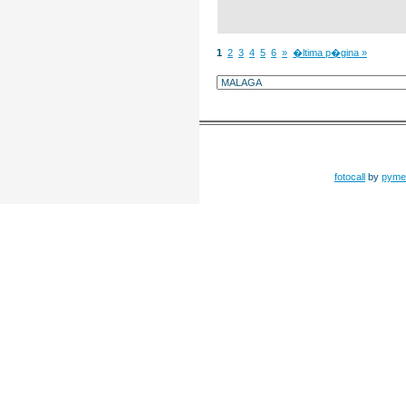
1
2
3
4
5
6
»
�ltima p�gina »
fotocall
by
pyme