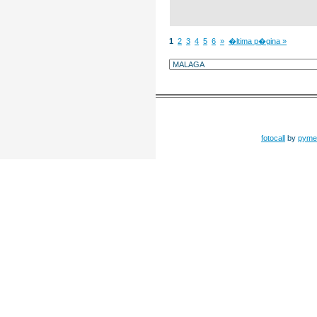
1
2
3
4
5
6
»
�ltima p�gina »
fotocall
by
pyme