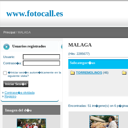
www.fotocall.es
Principal
/ MALAGA
MALAGA
Usuarios registrados
(Hits: 2285677)
Usuario:
Subcategor�as
Contrase�a:
�Iniciar sesi�n autom�ticamente en la
TORREMOLINOS
(46)
siguiente visita?
»
Contrase�a olvidada
»
Registro
Encontradas: 51 im�gene(s) on 6 p�gina(s
Imagen del d�a