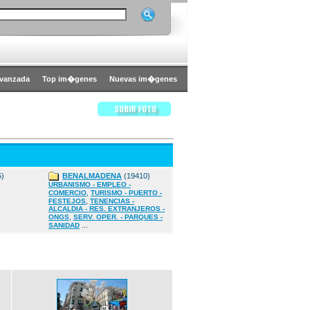
vanzada
Top im�genes
Nuevas im�genes
5)
BENALMADENA
(19410)
URBANISMO - EMPLEO -
,
COMERCIO
TURISMO - PUERTO -
,
FESTEJOS
TENENCIAS -
ALCALDIA - RES. EXTRANJEROS -
,
ONGS
SERV. OPER. - PARQUES -
...
SANIDAD