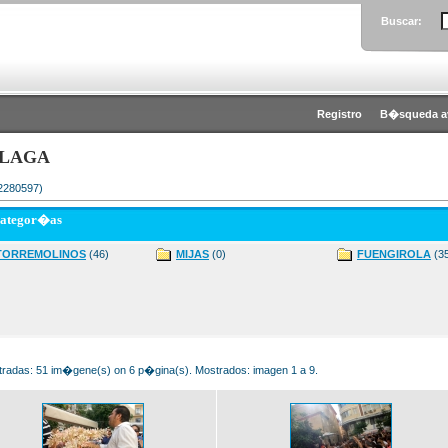
Buscar:
Registro
B�squeda a
LAGA
 2280597)
categor�as
TORREMOLINOS
(46)
MIJAS
(0)
FUENGIROLA
(3
radas: 51 im�gene(s) on 6 p�gina(s). Mostrados: imagen 1 a 9.