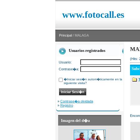
www.fotocall.es
Principal
/ MALAGA
MA
Usuarios registrados
(Hits:
Usuario:
Sub
Contrase�a:
�Iniciar sesi�n autom�ticamente en la
siguiente visita?
»
Contrase�a olvidada
»
Registro
Encont
Imagen del d�a