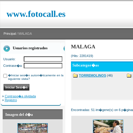
www.fotocall.es
Principal
/ MALAGA
MALAGA
Usuarios registrados
(Hits: 2281419)
Usuario:
Subcategor�as
Contrase�a:
�Iniciar sesi�n autom�ticamente en la
TORREMOLINOS
(46)
siguiente visita?
»
Contrase�a olvidada
»
Registro
Encontradas: 51 im�gene(s) on 6 p�gina(s
Imagen del d�a