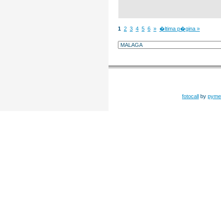
1
2
3
4
5
6
»
�ltima p�gina »
fotocall
by
pyme