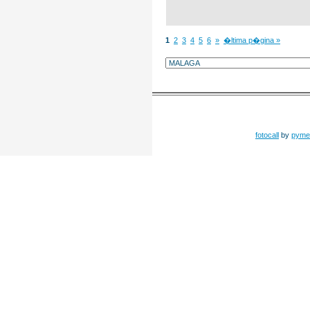
1
2
3
4
5
6
»
�ltima p�gina »
fotocall
by
pyme