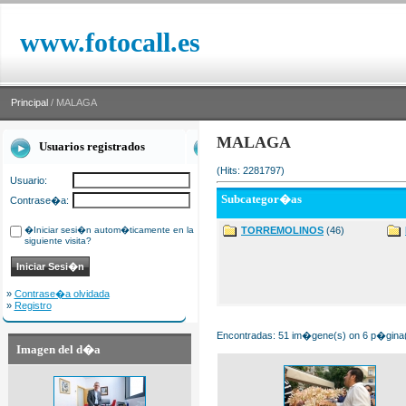
www.fotocall.es
Principal
/ MALAGA
MALAGA
Usuarios registrados
(Hits: 2281797)
Usuario:
Subcategor�as
Contrase�a:
�Iniciar sesi�n autom�ticamente en la
TORREMOLINOS
(46)
siguiente visita?
»
Contrase�a olvidada
»
Registro
Encontradas: 51 im�gene(s) on 6 p�gina(s
Imagen del d�a