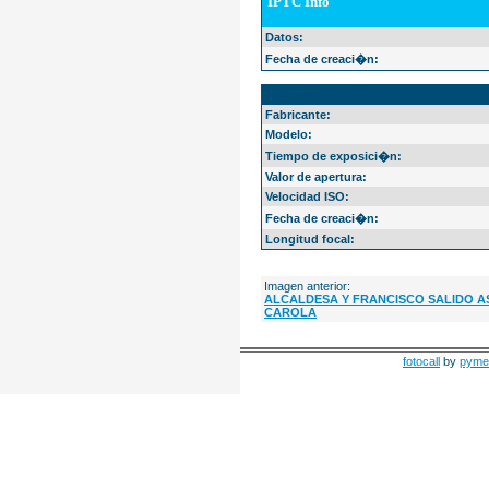
IPTC Info
Datos:
Fecha de creaci�n:
EXIF Info
Fabricante:
Modelo:
Tiempo de exposici�n:
Valor de apertura:
Velocidad ISO:
Fecha de creaci�n:
Longitud focal:
Imagen anterior:
ALCALDESA Y FRANCISCO SALIDO A
CAROLA
fotocall
by
pyme