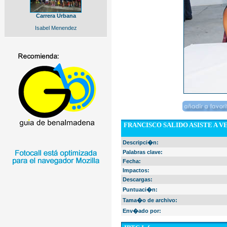
Carrera Urbana
Isabel Menendez
FRANCISCO SALIDO ASISTE A 
Descripci�n:
Palabras clave:
Fecha:
Impactos:
Descargas:
Puntuaci�n:
Tama�o de archivo:
Env�ado por: