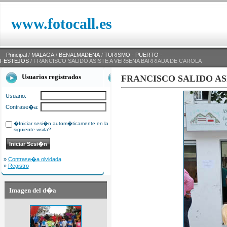
www.fotocall.es
Principal
/
MALAGA
/
BENALMADENA
/
TURISMO - PUERTO -
FESTEJOS
/ FRANCISCO SALIDO ASISTE A VERBENA BARRIADA DE CAROLA
Usuarios registrados
FRANCISCO SALIDO AS
Usuario:
Contrase�a:
�Iniciar sesi�n autom�ticamente en la
siguiente visita?
»
Contrase�a olvidada
»
Registro
Imagen del d�a