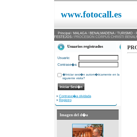
www.fotocall.es
Principal
/
MALAGA
/
BENALMADENA
/
TURISMO - 
FESTEJOS
/ PROCESION CORPUS CHRISTI BENAL
Usuarios registrados
PR
Usuario:
Contrase�a:
�Iniciar sesi�n autom�ticamente en la
siguiente visita?
»
Contrase�a olvidada
»
Registro
Imagen del d�a