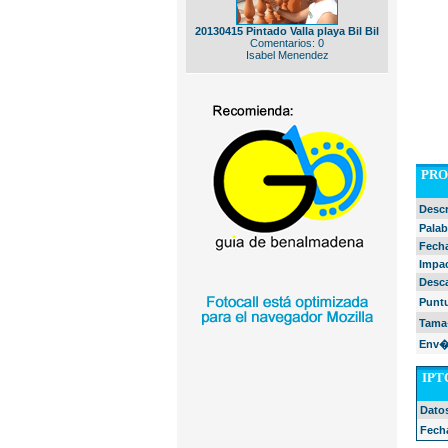
20130415 Pintado Valla playa Bil Bil
Comentarios: 0
Isabel Menendez
PRO
Desc
Palab
Fech
Impa
Desc
Punt
Tama
Env�
IPTC
Dato
Fech