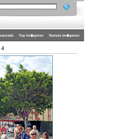
vanzada
Top im�genes
Nuevas im�genes
 4