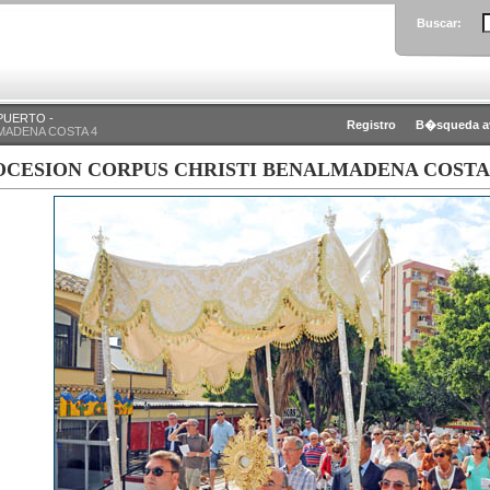
Buscar:
PUERTO -
Registro
B�squeda a
MADENA COSTA 4
OCESION CORPUS CHRISTI BENALMADENA COSTA