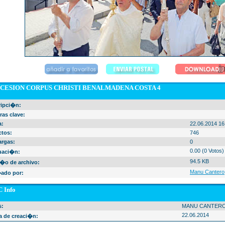
CESION CORPUS CHRISTI BENALMADENA COSTA 4
ripci�n:
ras clave:
a:
22.06.2014 16
ctos:
746
argas:
0
0.00 (0 Votos)
uaci�n:
94.5 KB
�o de archivo:
Manu Cantero
ado por:
 Info
s:
MANU CANTER
22.06.2014
a de creaci�n: