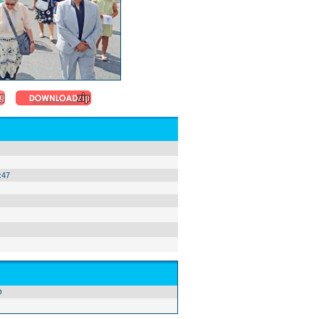
:47
O