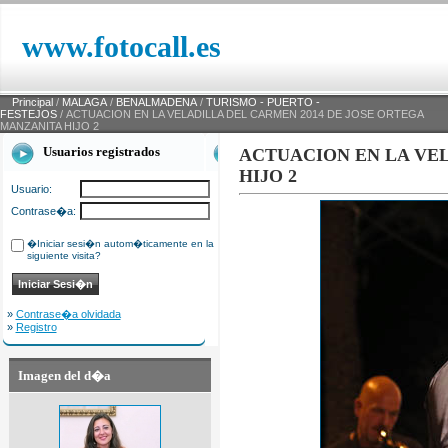
www.fotocall.es
Principal
/
MALAGA
/
BENALMADENA
/
TURISMO - PUERTO -
FESTEJOS
/ ACTUACION EN LA VELADILLA DEL CARMEN 2014 DE JOSE ORTEGA
MANZANITA HIJO 2
Usuarios registrados
ACTUACION EN LA VEL
HIJO 2
Usuario:
Contrase�a:
�Iniciar sesi�n autom�ticamente en la
siguiente visita?
»
Contrase�a olvidada
»
Registro
Imagen del d�a