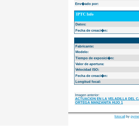
Env�ado por:
IPTC Info
Datos:
Fecha de creaci�n:
EXIF Info
Fabricante:
Modelo:
Tiempo de exposici�n:
Valor de apertura:
Velocidad ISO:
Fecha de creaci�n:
Longitud focal:
Imagen anterior:
ACTUACION EN LA VELADILLA DEL C
ORTEGA MANZANITA HIJO 1
fotocall
by
pyme