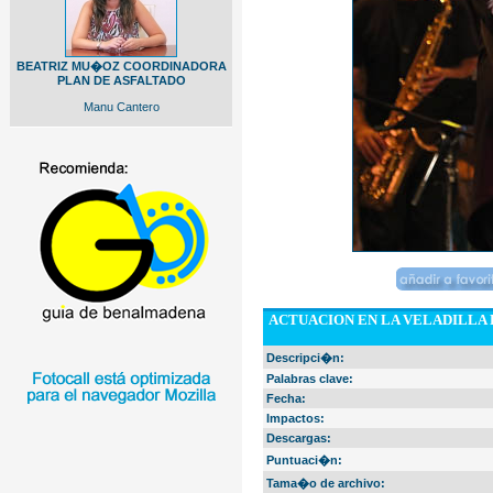
BEATRIZ MU�OZ COORDINADORA
PLAN DE ASFALTADO
Manu Cantero
ACTUACION EN LA VELADILLA 
Descripci�n:
Palabras clave:
Fecha:
Impactos:
Descargas:
Puntuaci�n:
Tama�o de archivo: