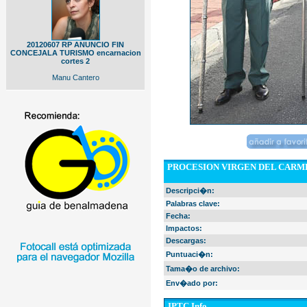
20120607 RP ANUNCIO FIN
CONCEJALA TURISMO encarnacion
cortes 2
Manu Cantero
PROCESION VIRGEN DEL CARME
Descripci�n:
Palabras clave:
Fecha:
Impactos:
Descargas:
Puntuaci�n:
Tama�o de archivo:
Env�ado por:
IPTC Info