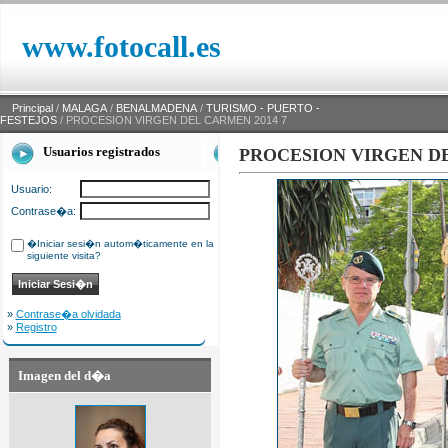
www.fotocall.es
Principal
/
MALAGA
/
BENALMADENA
/
TURISMO - PUERTO -
FESTEJOS
/ PROCESION VIRGEN DEL CARMEN 2014 7
Usuarios registrados
PROCESION VIRGEN DE
Usuario:
Contrase�a:
�Iniciar sesi�n autom�ticamente en la
siguiente visita?
»
Contrase�a olvidada
»
Registro
Imagen del d�a