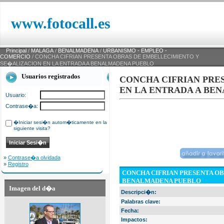
www.fotocall.es
Principal
/
MALAGA
/
BENALMADENA
/
URBANISMO - EMPLEO -
COMERCIO
/ CONCHA CIFRIAN PRESENTA OBRAS DE EMBELLECIMIENTO Y
SE�ALIZACION EN LA ENTRADA A BENALMADENA PUEBLO
Usuarios registrados
CONCHA CIFRIAN PRE
EN LA ENTRADA A BE
Usuario:
Contrase�a:
�Iniciar sesi�n autom�ticamente en la
siguiente visita?
»
Contrase�a olvidada
»
Registro
CONCHA CIFRIAN PRESENTA O
BENALMADENA PUEBLO
Imagen del d�a
Descripci�n:
Palabras clave:
Fecha:
Impactos: