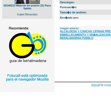
Descargas:
20140213 Mejoras en puerto (5) Paco
Puntuaci�n:
Salido
Tama�o de archivo:
Isabel Menendez
Env�ado por:
Imagen anterior:
ALCALDESA Y CONCHA CIFRIAN PRE
EMBELLECIMIENTO Y SE�ALIZACION
BENALMADENA PUEBLO
fotocall
by
pyme