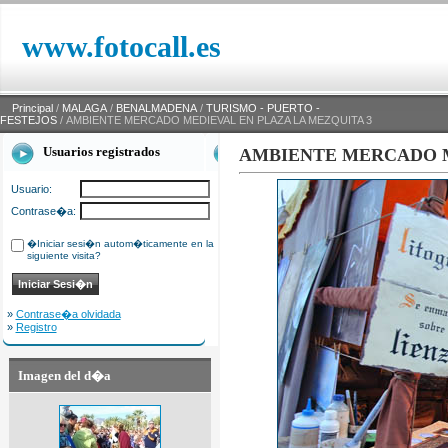
www.fotocall.es
Principal
/
MALAGA
/
BENALMADENA
/
TURISMO - PUERTO -
FESTEJOS
/ AMBIENTE MERCADO MEDIEVAL EN PLAZA LA MEZQUITA 3
Usuarios registrados
AMBIENTE MERCADO M
Usuario:
Contrase�a:
�Iniciar sesi�n autom�ticamente en la
siguiente visita?
»
Contrase�a olvidada
»
Registro
Imagen del d�a