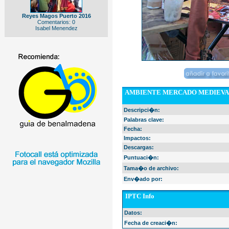
Reyes Magos Puerto 2016
Comentarios: 0
Isabel Menendez
AMBIENTE MERCADO MEDIEVAL
Descripci�n:
Palabras clave:
Fecha:
Impactos:
Descargas:
Puntuaci�n:
Tama�o de archivo:
Env�ado por:
IPTC Info
Datos:
Fecha de creaci�n: