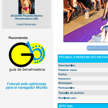
20131005 Pasarela Marina
Benalmadena (26)
Isabel Menendez
PASARELA MODA BEATEAM FAS
Descripci�n:
Palabras clave:
Fecha:
Impactos:
Descargas:
Puntuaci�n:
Tama�o de archivo:
Env�ado por:
IPTC Info