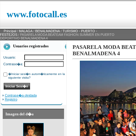
www.fotocall.es
Principal
/
MALAGA
/
BENALMADENA
/
TURISMO - PUERTO -
FESTEJOS
/ PASARELA MODA BEATEAM FASHION SUMMER EN PUERTO
DEPORTIVO BENALMADENA 4
Usuarios registrados
PASARELA MODA BEAT
BENALMADENA 4
Usuario:
Contrase�a:
�Iniciar sesi�n autom�ticamente en la
siguiente visita?
»
Contrase�a olvidada
»
Registro
Imagen del d�a