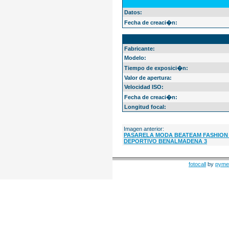
Datos:
Fecha de creaci�n:
EXIF Info
Fabricante:
Modelo:
Tiempo de exposici�n:
Valor de apertura:
Velocidad ISO:
Fecha de creaci�n:
Longitud focal:
Imagen anterior:
PASARELA MODA BEATEAM FASHION
DEPORTIVO BENALMADENA 3
fotocall
by
pyme