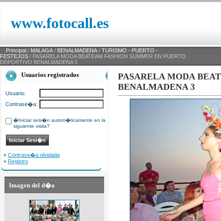
www.fotocall.es
Principal
/
MALAGA
/
BENALMADENA
/
TURISMO - PUERTO -
FESTEJOS
/ PASARELA MODA BEATEAM FASHION SUMMER EN PUERTO
DEPORTIVO BENALMADENA 3
Usuarios registrados
PASARELA MODA BEAT
BENALMADENA 3
Usuario:
Contrase�a:
�Iniciar sesi�n autom�ticamente en la
siguiente visita?
»
Contrase�a olvidada
»
Registro
Imagen del d�a