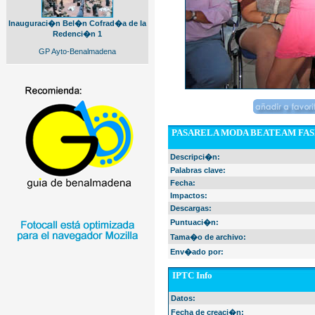
Inauguraci�n Bel�n Cofrad�a de la
Redenci�n 1
GP Ayto-Benalmadena
PASARELA MODA BEATEAM FAS
Descripci�n:
Palabras clave:
Fecha:
Impactos:
Descargas:
Puntuaci�n:
Tama�o de archivo:
Env�ado por:
IPTC Info
Datos:
Fecha de creaci�n: