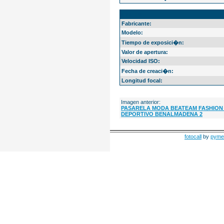
EXIF Info
Fabricante:
Modelo:
Tiempo de exposici�n:
Valor de apertura:
Velocidad ISO:
Fecha de creaci�n:
Longitud focal:
Imagen anterior:
PASARELA MODA BEATEAM FASHION
DEPORTIVO BENALMADENA 2
fotocall
by
pyme