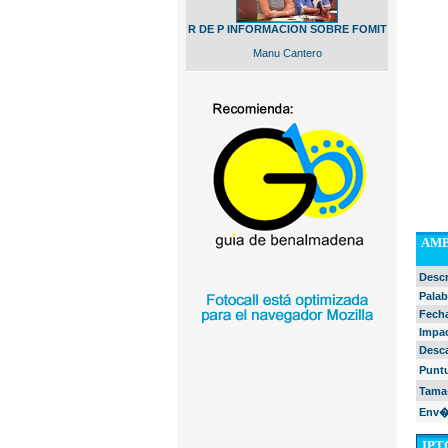
R DE P INFORMACION SOBRE FOMIT
Manu Cantero
AMB
Desc
Palab
Fech
Impa
Desc
Punt
Tama
Env�
IPTC