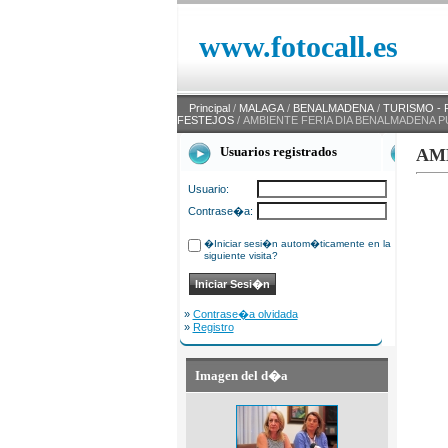
www.fotocall.es
Principal
/
MALAGA
/
BENALMADENA
/
TURISMO - 
FESTEJOS
/ AMBIENTE FERIA DIA BENALMADENA P
Usuarios registrados
AM
Usuario:
Contrase�a:
�Iniciar sesi�n autom�ticamente en la
siguiente visita?
»
Contrase�a olvidada
»
Registro
Imagen del d�a