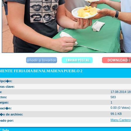
IENTE FERIA DIA BENALMADENA PUEBLO 2
ripci�n:
ras clave:
a:
17.08.2014 18
ctos:
583
argas:
1
0.00 (0 Votos)
uaci�n:
99.1 KB
�o de archivo:
Manu Cantero
ado por:
 Info