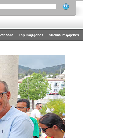
vanzada
Top im�genes
Nuevas im�genes