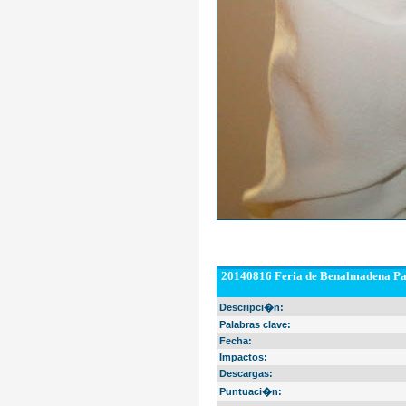
20140816 Feria de Benalmadena Pas
Descripci�n:
Palabras clave:
Fecha:
Impactos:
Descargas:
Puntuaci�n: