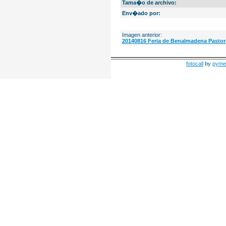
Tama�o de archivo:
Env�ado por:
Imagen anterior:
20140816 Feria de Benalmadena Pastora
fotocall
by
pyme