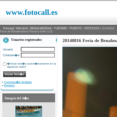
www.fotocall.es
Principal
/
MALAGA
/
BENALMADENA
/
TURISMO - PUERTO - FESTEJOS
/ 20140816
Feria de Benalmadena Pastora Soler (13)
Usuarios registrados
20140816 Feria de Benalma
Usuario:
Contrase�a:
�Iniciar sesi�n autom�ticamente en la
siguiente visita?
»
Contrase�a olvidada
»
Registro
Imagen del d�a