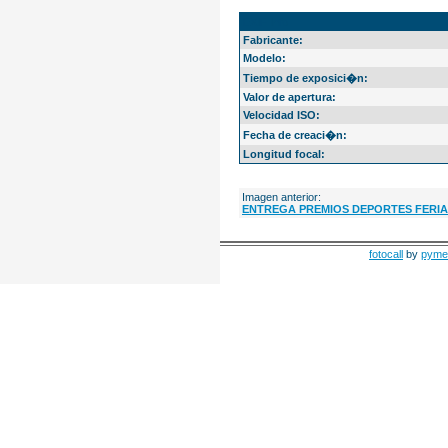
EXIF Info
Fabricante:
Modelo:
Tiempo de exposici�n:
Valor de apertura:
Velocidad ISO:
Fecha de creaci�n:
Longitud focal:
Imagen anterior:
ENTREGA PREMIOS DEPORTES FERI
fotocall
by
pyme