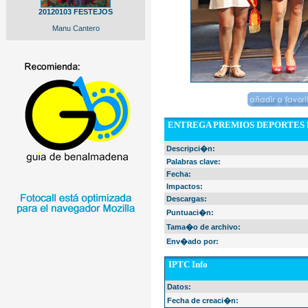
20120103 FESTEJOS
Manu Cantero
ENTREGA PREMIOS DEPORTES 
Descripci�n:
Palabras clave:
Fecha:
Impactos:
Descargas:
Puntuaci�n:
Tama�o de archivo:
Env�ado por:
IPTC Info
Datos:
Fecha de creaci�n: