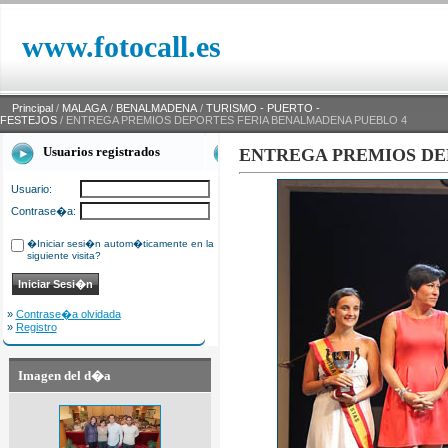
www.fotocall.es
Principal
/
MALAGA
/
BENALMADENA
/
TURISMO - PUERTO -
FESTEJOS
/ ENTREGA PREMIOS DEPORTES FERIA BENALMADENA PUEBLO 4
Usuarios registrados
ENTREGA PREMIOS DE
Usuario:
Contrase�a:
�Iniciar sesi�n autom�ticamente en la
siguiente visita?
»
Contrase�a olvidada
»
Registro
Imagen del d�a