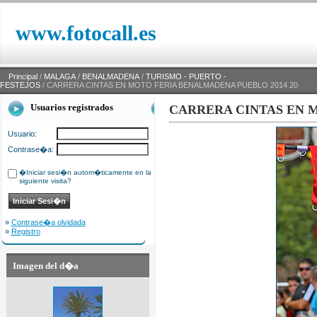
www.fotocall.es
Principal
/
MALAGA
/
BENALMADENA
/
TURISMO - PUERTO -
FESTEJOS
/ CARRERA CINTAS EN MOTO FERIA BENALMADENA PUEBLO 2014 20
Usuarios registrados
CARRERA CINTAS EN M
Usuario:
Contrase�a:
�Iniciar sesi�n autom�ticamente en la
siguiente visita?
»
Contrase�a olvidada
»
Registro
Imagen del d�a