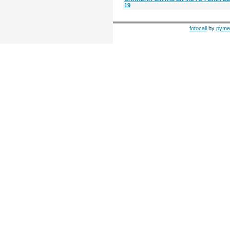
19
fotocall
by
pyme