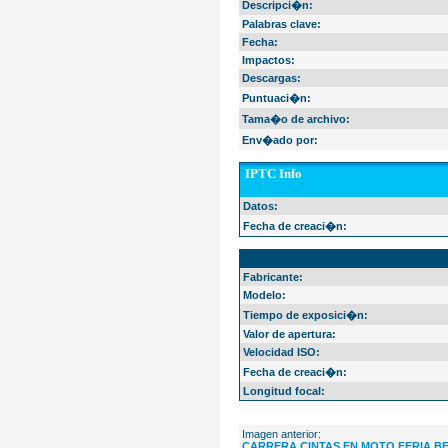
Descripci�n:
Palabras clave:
Fecha:
Impactos:
Descargas:
Puntuaci�n:
Tama�o de archivo:
Env�ado por:
IPTC Info
Datos:
Fecha de creaci�n:
EXIF Info
Fabricante:
Modelo:
Tiempo de exposici�n:
Valor de apertura:
Velocidad ISO:
Fecha de creaci�n:
Longitud focal:
Imagen anterior:
CARRERA CINTAS EN MOTO FERIA B