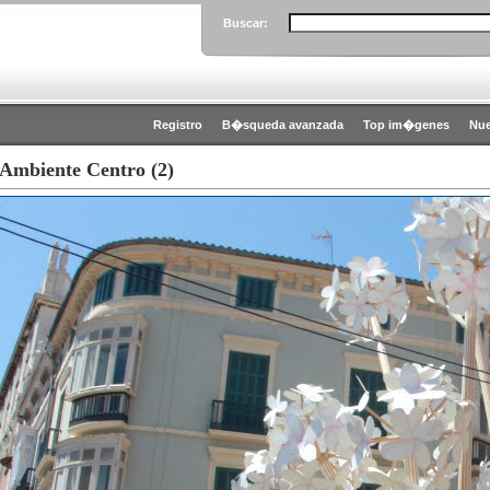
Buscar:
Registro
B�squeda avanzada
Top im�genes
Nu
 Ambiente Centro (2)