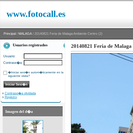
www.fotocall.es
Principal
/
MALAGA
/ 20140821 Feria de Malaga Ambiente Centro (2)
Usuarios registrados
20140821 Feria de Malaga
Usuario:
Contrase�a:
�Iniciar sesi�n autom�ticamente en la
siguiente visita?
»
Contrase�a olvidada
»
Registro
Imagen del d�a