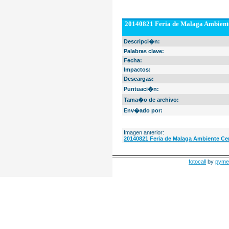
20140821 Feria de Malaga Ambiente
Descripci�n:
Palabras clave:
Fecha:
Impactos:
Descargas:
Puntuaci�n:
Tama�o de archivo:
Env�ado por:
Imagen anterior:
20140821 Feria de Malaga Ambiente Cen
fotocall
by
pyme