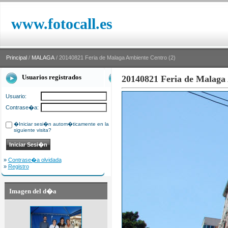
www.fotocall.es
Principal
/
MALAGA
/ 20140821 Feria de Malaga Ambiente Centro (2)
Usuarios registrados
20140821 Feria de Malaga
Usuario:
Contrase�a:
�Iniciar sesi�n autom�ticamente en la
siguiente visita?
»
Contrase�a olvidada
»
Registro
Imagen del d�a