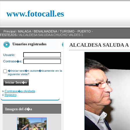
www.fotocall.es
Principal
/
MALAGA
/
BENALMADENA
/
TURISMO - PUERTO -
FESTEJOS
/ ALCALDESA SALUDA A CHUCHO VALDES 1
Usuarios registrados
ALCALDESA SALUDA A
Usuario:
Contrase�a:
�Iniciar sesi�n autom�ticamente en la
siguiente visita?
»
Contrase�a olvidada
»
Registro
Imagen del d�a