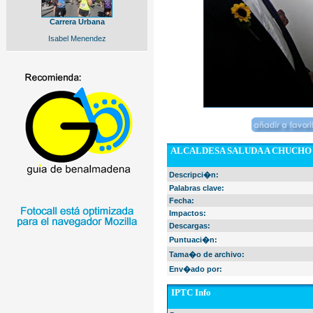
Carrera Urbana
Isabel Menendez
ALCALDESA SALUDA A CHUCHO 
Descripci�n:
Palabras clave:
Fecha:
Impactos:
Descargas:
Puntuaci�n:
Tama�o de archivo:
Env�ado por:
IPTC Info