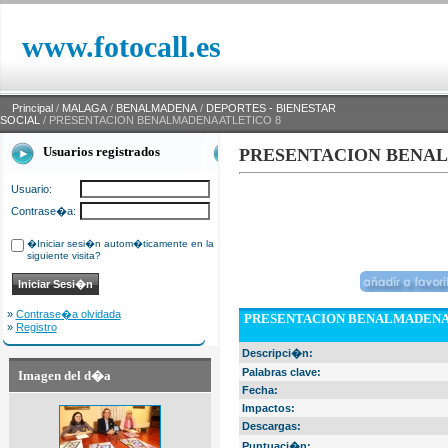
www.fotocall.es
Principal
/
MALAGA
/
BENALMADENA
/
DEPORTES - BIENESTAR
SOCIAL
/ PRESENTACION BENALMADENA ATLETICO 8
Usuarios registrados
PRESENTACION BENAL
Usuario:
Contrase�a:
�Iniciar sesi�n autom�ticamente en la
siguiente visita?
»
Contrase�a olvidada
PRESENTACION BENALMADENA 
»
Registro
Descripci�n:
Palabras clave:
Imagen del d�a
Fecha:
Impactos:
Descargas:
Puntuaci�n: