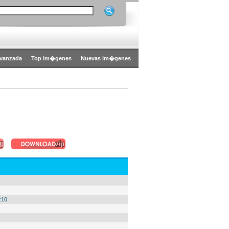
vanzada
Top im�genes
Nuevas im�genes
:10