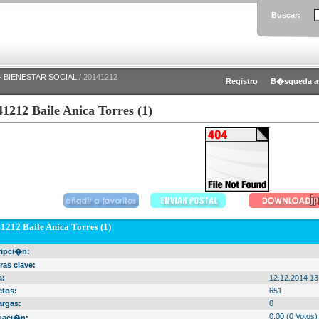
Buscar:
 BIENESTAR SOCIAL
/ 20141212
Registro
B�squeda a
1212 Baile Anica Torres (1)
1212 Baile Anica Torres (1)
ripci�n:
ras clave:
a:
12.12.2014 13
ctos:
651
argas:
0
0.00 (0 Votos)
uaci�n: