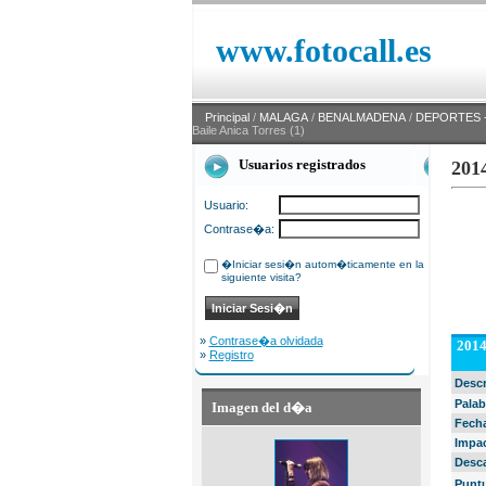
www.fotocall.es
Principal
/
MALAGA
/
BENALMADENA
/
DEPORTES -
Baile Anica Torres (1)
Usuarios registrados
2014
Usuario:
Contrase�a:
�Iniciar sesi�n autom�ticamente en la
siguiente visita?
»
Contrase�a olvidada
2014
»
Registro
Desc
Palab
Imagen del d�a
Fech
Impa
Desc
Punt