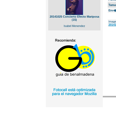
Tama
Env�
20141025 Concierto Efecto Mariposa
(15)
Image
20141
Isabel Menendez