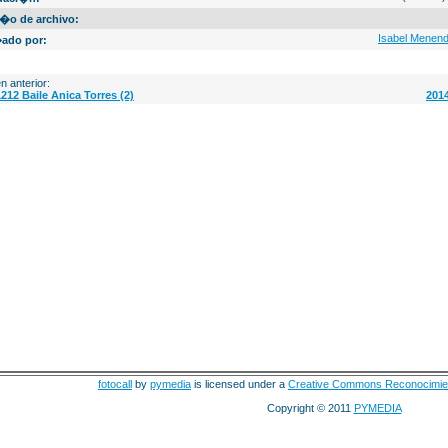
�o de archivo:
Isabel Menen
ado por:
n anterior:
212 Baile Anica Torres (2)
201
fotocall
by
pymedia
is licensed under a
Creative Commons Reconocimie
Copyright © 2011
PYMEDIA