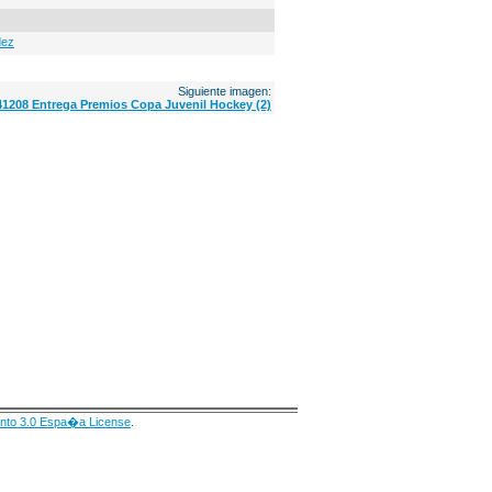
dez
Siguiente imagen:
41208 Entrega Premios Copa Juvenil Hockey (2)
nto 3.0 Espa�a License
.