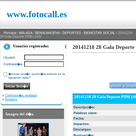
www.fotocall.es
Principal
/
MALAGA
/
BENALMADENA
/
DEPORTES - BIENESTAR SOCIAL
/ 20141218
28 Gala Deporte PDM (165)
Usuarios registrados
20141218 28 Gala Deporte
Usuario:
Contrase�a:
�Iniciar sesi�n autom�ticamente en la
siguiente visita?
»
Contrase�a olvidada
20141218 28 Gala Deporte PDM (16
»
Registro
Descripci�n:
Palabras clave:
Imagen del d�a
Fecha:
Impactos:
Descargas:
Puntuaci�n: