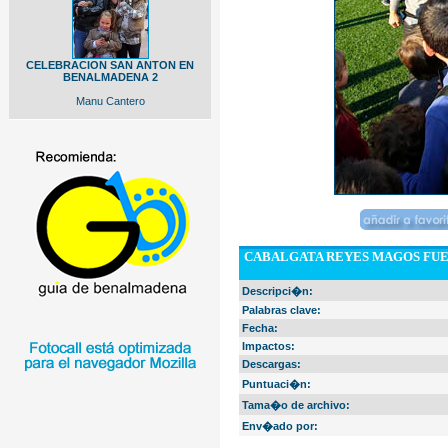
CELEBRACION SAN ANTON EN
BENALMADENA 2
Manu Cantero
CABALGATA REYES MAGOS FUE
Descripci�n:
Palabras clave:
Fecha:
Impactos:
Descargas:
Puntuaci�n:
Tama�o de archivo:
Env�ado por: