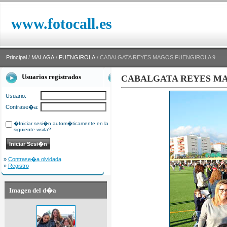
www.fotocall.es
Principal
/
MALAGA
/
FUENGIROLA
/ CABALGATA REYES MAGOS FUENGIROLA 9
Usuarios registrados
CABALGATA REYES MA
Usuario:
Contrase�a:
�Iniciar sesi�n autom�ticamente en la
siguiente visita?
»
Contrase�a olvidada
»
Registro
Imagen del d�a