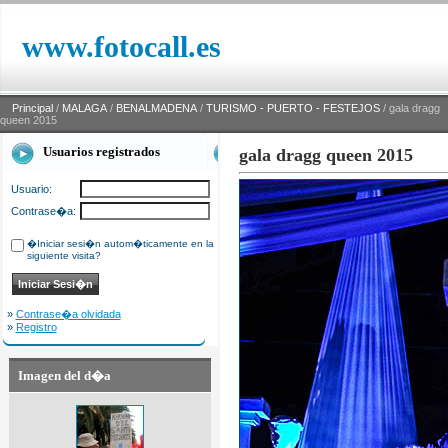
www.fotocall.es
Principal
/
MALAGA
/
BENALMADENA
/
TURISMO - PUERTO - FESTEJOS
/ gala dragg
queen 2015
Usuarios registrados
gala dragg queen 2015
Usuario:
Contrase�a:
�Iniciar sesi�n autom�ticamente en la
siguiente visita?
»
Contrase�a olvidada
»
Registro
Imagen del d�a