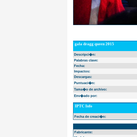
gala dragg queen 2015
Descripci�n:
Palabras clave:
Fecha:
Impactos:
Descargas:
Puntuaci�n:
Tama�o de archivo:
Env�ado por:
IPTC Info
Fecha de creaci�n:
EXIF Info
Fabricante: