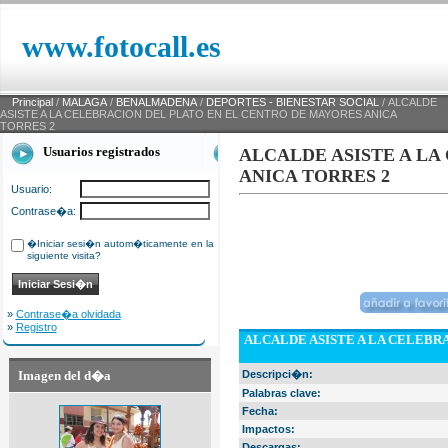
www.fotocall.es
Principal
/
MALAGA
/
BENALMADENA
/
DEPORTES - BIENESTAR SOCIAL
/ ALCALDE
ASISTE A LA CELEBRACION DEL PLATO EN EL CENTRO DE MAYORES ANICA
TORRES 2
Usuarios registrados
ALCALDE ASISTE A LA
ANICA TORRES 2
Usuario:
Contrase�a:
�Iniciar sesi�n autom�ticamente en la
siguiente visita?
»
Contrase�a olvidada
»
Registro
ALCALDE ASISTE A LA CELEBR
Imagen del d�a
Descripci�n:
Palabras clave:
Fecha:
Impactos:
Descargas: