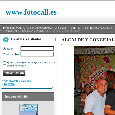
www.fotocall.es
Principal
/
MALAGA
/
BENALMADENA
/
TURISMO - PUERTO - FESTEJOS
/ ALCALDE
Y CONCEJALES SALUDA VECINOS FERIA SAN JUAN 2015 2
Usuarios registrados
ALCALDE Y CONCEJALE
Usuario:
Contrase�a:
�Iniciar sesi�n autom�ticamente en la
siguiente visita?
»
Contrase�a olvidada
»
Registro
Imagen del d�a