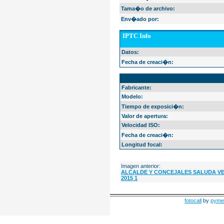
Tama�o de archivo:
Env�ado por:
IPTC Info
Datos:
Fecha de creaci�n:
EXIF Info
Fabricante:
Modelo:
Tiempo de exposici�n:
Valor de apertura:
Velocidad ISO:
Fecha de creaci�n:
Longitud focal:
Imagen anterior:
ALCALDE Y CONCEJALES SALUDA VE
2015 1
fotocall
by
pyme