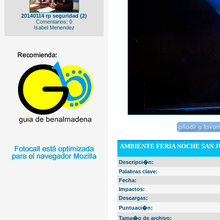
20140114 rp seguridad (2)
Comentarios: 0
Isabel Menendez
AMBIENTE FERIA NOCHE SAN J
Descripci�n:
Palabras clave:
Fecha:
Impactos:
Descargas:
Puntuaci�n:
Tama�o de archivo: