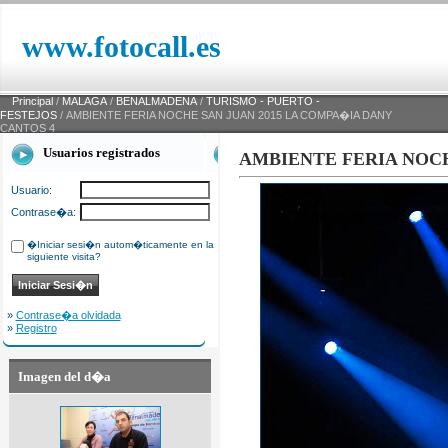
www.fotocall.es
Principal
/
MALAGA
/
BENALMADENA
/
TURISMO - PUERTO -
FESTEJOS
/ AMBIENTE FERIA NOCHE SAN JUAN 2015 LA COMPA�IA DANY
CANTOS 4
Usuarios registrados
AMBIENTE FERIA NOCH
Usuario:
Contrase�a:
�Iniciar sesi�n autom�ticamente en la
siguiente visita?
»
Contrase�a olvidada
»
Registro
Imagen del d�a