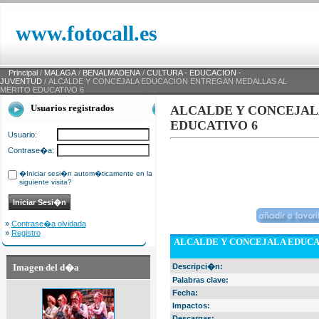
www.fotocall.es
Principal
/
MALAGA
/
BENALMADENA
/
CULTURA - EDUCACION -
JUVENTUD
/ ALCALDE Y CONCEJALA EDUCACION ENTREGAN MEDALLAS AL
MERITO EDUCATIVO 6
Usuarios registrados
ALCALDE Y CONCEJAL
EDUCATIVO 6
Usuario:
Contrase�a:
�Iniciar sesi�n autom�ticamente en la
siguiente visita?
»
Contrase�a olvidada
»
Registro
ALCALDE Y CONCEJALA EDUCA
Imagen del d�a
Descripci�n:
Palabras clave:
Fecha:
Impactos:
Descargas: