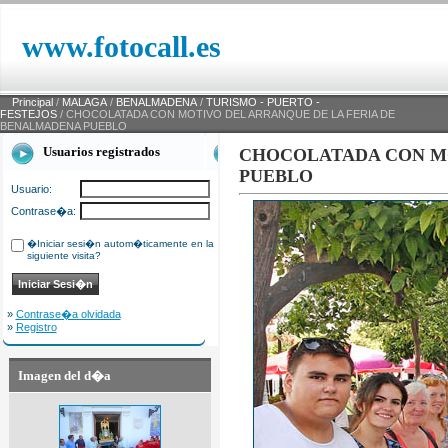
www.fotocall.es
Principal
/
MALAGA
/
BENALMADENA
/
TURISMO - PUERTO -
FESTEJOS
/ CHOCOLATADA CON MOTIVO DEL ARRANQUE DE LA FERIA DE
BENALMADENA PUEBLO
Usuarios registrados
CHOCOLATADA CON MO
PUEBLO
Usuario:
Contrase�a:
�Iniciar sesi�n autom�ticamente en la
siguiente visita?
»
Contrase�a olvidada
»
Registro
Imagen del d�a