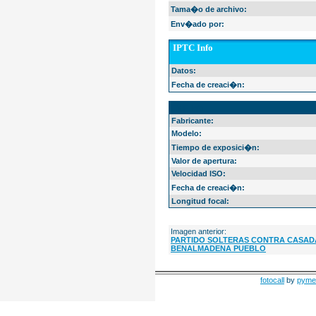
Tama�o de archivo:
Env�ado por:
IPTC Info
Datos:
Fecha de creaci�n:
EXIF Info
Fabricante:
Modelo:
Tiempo de exposici�n:
Valor de apertura:
Velocidad ISO:
Fecha de creaci�n:
Longitud focal:
Imagen anterior:
PARTIDO SOLTERAS CONTRA CASADA
BENALMADENA PUEBLO
fotocall
by
pyme