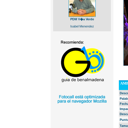
PDM V�a Verde
Isabel Menendez
AMB
Desc
Palab
Fech
Impa
Desc
Punt
Tama