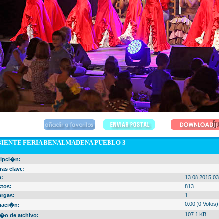
IENTE FERIA BENALMADENA PUEBLO 3
ripci�n:
ras clave:
a:
13.08.2015 03
ctos:
813
argas:
1
0.00 (0 Votos)
uaci�n:
107.1 KB
�o de archivo: