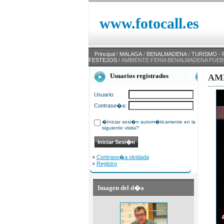
www.fotocall.es
Principal
/
MALAGA
/
BENALMADENA
/
TURISMO - 
FESTEJOS
/ AMBIENTE FERIA BENALMADENA PUEB
Usuarios registrados
AM
Usuario:
Contrase�a:
�Iniciar sesi�n autom�ticamente en la
siguiente visita?
»
Contrase�a olvidada
»
Registro
Imagen del d�a