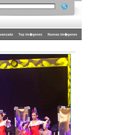
vanzada
Top im�genes
Nuevas im�genes