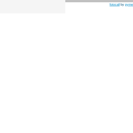
fotocall
by
pyme