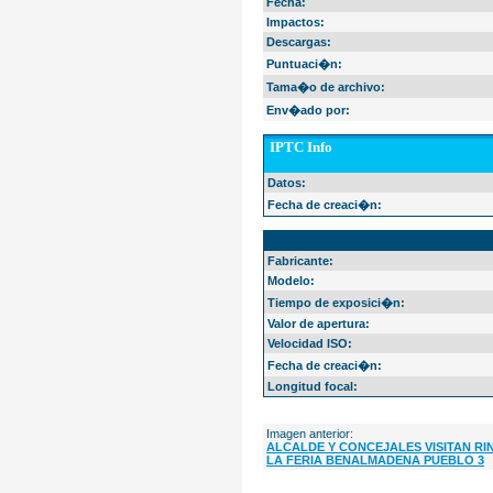
Fecha:
Impactos:
Descargas:
Puntuaci�n:
Tama�o de archivo:
Env�ado por:
IPTC Info
Datos:
Fecha de creaci�n:
EXIF Info
Fabricante:
Modelo:
Tiempo de exposici�n:
Valor de apertura:
Velocidad ISO:
Fecha de creaci�n:
Longitud focal:
Imagen anterior:
ALCALDE Y CONCEJALES VISITAN R
LA FERIA BENALMADENA PUEBLO 3