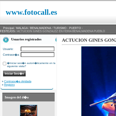
www.fotocall.es
Principal
/
MALAGA
/
BENALMADENA
/
TURISMO - PUERTO -
FESTEJOS
/ ACTUCION GINES GONZALEZ EN FERIA BENALMADENA PUEBLO
Usuarios registrados
ACTUCION GINES GON
Usuario:
Contrase�a:
�Iniciar sesi�n autom�ticamente en la
siguiente visita?
»
Contrase�a olvidada
»
Registro
Imagen del d�a