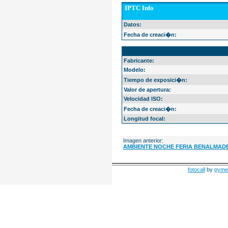
IPTC Info
Datos:
Fecha de creaci�n:
EXIF Info
Fabricante:
Modelo:
Tiempo de exposici�n:
Valor de apertura:
Velocidad ISO:
Fecha de creaci�n:
Longitud focal:
Imagen anterior:
AMBIENTE NOCHE FERIA BENALMAD
fotocall
by
pyme