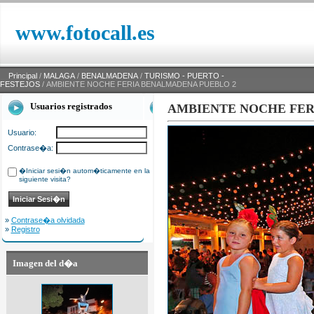
www.fotocall.es
Principal
/
MALAGA
/
BENALMADENA
/
TURISMO - PUERTO -
FESTEJOS
/ AMBIENTE NOCHE FERIA BENALMADENA PUEBLO 2
Usuarios registrados
AMBIENTE NOCHE FER
Usuario:
Contrase�a:
�Iniciar sesi�n autom�ticamente en la
siguiente visita?
»
Contrase�a olvidada
»
Registro
Imagen del d�a