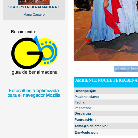
SKATERS EN BENALMADENA 1
Manu Cantero
AMBIENTE NOCHE FERIA BENA
Descripci�n:
Palabras clave:
Fecha:
Impactos:
Descargas:
Puntuaci�n:
Tama�o de archivo:
Env�ado por: