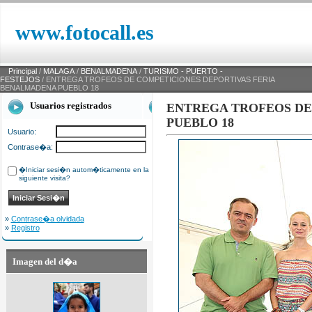
www.fotocall.es
Principal
/
MALAGA
/
BENALMADENA
/
TURISMO - PUERTO -
FESTEJOS
/ ENTREGA TROFEOS DE COMPETICIONES DEPORTIVAS FERIA
BENALMADENA PUEBLO 18
Usuarios registrados
ENTREGA TROFEOS DE
PUEBLO 18
Usuario:
Contrase�a:
�Iniciar sesi�n autom�ticamente en la
siguiente visita?
»
Contrase�a olvidada
»
Registro
Imagen del d�a