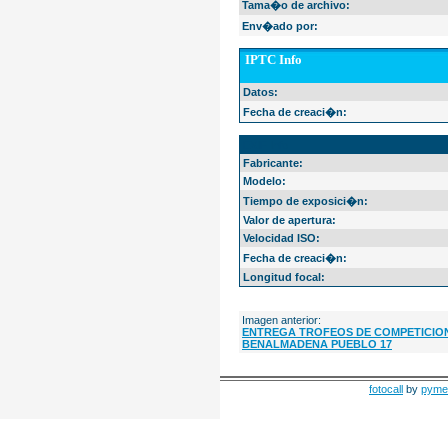
Tama�o de archivo:
Env�ado por:
IPTC Info
Datos:
Fecha de creaci�n:
EXIF Info
Fabricante:
Modelo:
Tiempo de exposici�n:
Valor de apertura:
Velocidad ISO:
Fecha de creaci�n:
Longitud focal:
Imagen anterior:
ENTREGA TROFEOS DE COMPETICION
BENALMADENA PUEBLO 17
fotocall
by
pyme