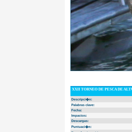
XXII TORNEO DE PESCA DE AL
Descripci�n:
Palabras clave:
Fecha:
Impactos:
Descargas:
Puntuaci�n: