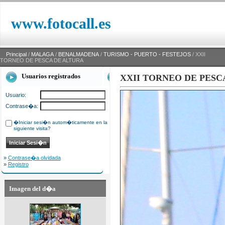
www.fotocall.es
Principal
/
MALAGA
/
BENALMADENA
/
TURISMO - PUERTO - FESTEJOS
/ XXII
TORNEO DE PESCA DE ALTURA
Usuarios registrados
XXII TORNEO DE PESC
Usuario:
Contrase�a:
�Iniciar sesi�n autom�ticamente en la
siguiente visita?
»
Contrase�a olvidada
»
Registro
Imagen del d�a