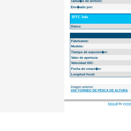
Tama�o de archivo:
Env�ado por:
IPTC Info
Datos:
EXIF Info
Fabricante:
Modelo:
Tiempo de exposici�n:
Valor de apertura:
Velocidad ISO:
Fecha de creaci�n:
Longitud focal:
Imagen anterior:
XXII TORNEO DE PESCA DE ALTURA
fotocall
by
pyme