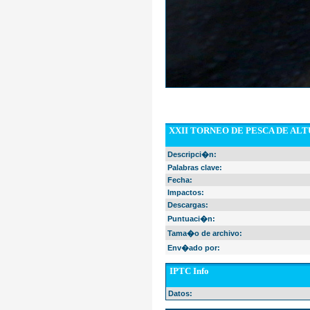
XXII TORNEO DE PESCA DE AL
Descripci�n:
Palabras clave:
Fecha:
Impactos:
Descargas:
Puntuaci�n:
Tama�o de archivo:
Env�ado por:
IPTC Info
Datos: