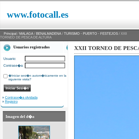
www.fotocall.es
Principal
/
MALAGA
/
BENALMADENA
/
TURISMO - PUERTO - FESTEJOS
/ XXII
TORNEO DE PESCA DE ALTURA
Usuarios registrados
XXII TORNEO DE PESC
Usuario:
Contrase�a:
�Iniciar sesi�n autom�ticamente en la
siguiente visita?
»
Contrase�a olvidada
»
Registro
Imagen del d�a