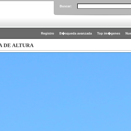
Buscar:
Registro
B�squeda avanzada
Top im�genes
Nu
A DE ALTURA