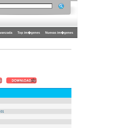
vanzada
Top im�genes
Nuevas im�genes
:01