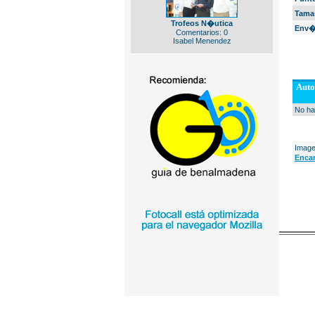
Tama
Trofeos N�utica
Env�
Comentarios: 0
Isabel Menendez
Auto
No ha
Image
Enca