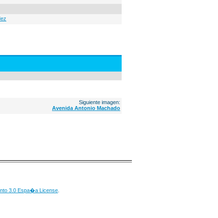
dez
Siguiente imagen:
Avenida Antonio Machado
nto 3.0 Espa�a License
.