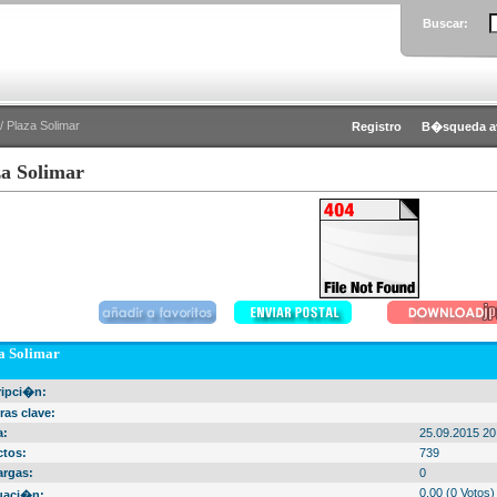
Buscar:
/ Plaza Solimar
Registro
B�squeda a
za Solimar
a Solimar
ripci�n:
ras clave:
a:
25.09.2015 20
ctos:
739
argas:
0
0.00 (0 Votos)
uaci�n: