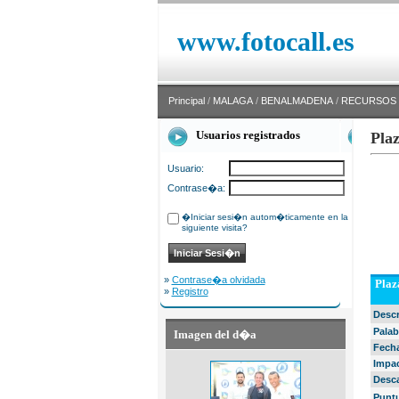
www.fotocall.es
Principal
/
MALAGA
/
BENALMADENA
/
RECURSOS
Usuarios registrados
Pla
Usuario:
Contrase�a:
�Iniciar sesi�n autom�ticamente en la
siguiente visita?
»
Contrase�a olvidada
Plaz
»
Registro
Desc
Palab
Imagen del d�a
Fech
Impa
Desc
Punt