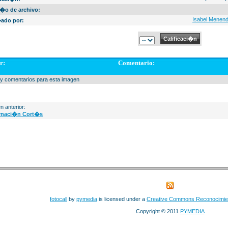
�o de archivo:
Isabel Menen
ado por:
r:
Comentario:
y comentarios para esta imagen
n anterior:
rnaci�n Cort�s
fotocall
by
pymedia
is licensed under a
Creative Commons Reconocimie
Copyright © 2011
PYMEDIA