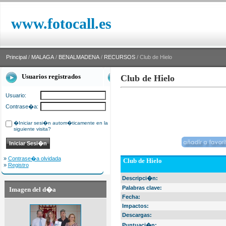
www.fotocall.es
Principal
/
MALAGA
/
BENALMADENA
/
RECURSOS
/ Club de Hielo
Usuarios registrados
Club de Hielo
Usuario:
Contrase�a:
�Iniciar sesi�n autom�ticamente en la
siguiente visita?
»
Contrase�a olvidada
Club de Hielo
»
Registro
Descripci�n:
Palabras clave:
Imagen del d�a
Fecha:
Impactos:
Descargas:
Puntuaci�n: